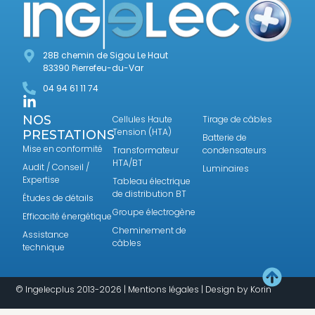
28B chemin de Sigou Le Haut
83390 Pierrefeu-du-Var
04 94 61 11 74
NOS
Cellules Haute
Tirage de câbles
Tension (HTA)
PRESTATIONS
Batterie de
Mise en conformité
Transformateur
condensateurs
HTA/BT
Audit / Conseil /
Luminaires
Expertise
Tableau électrique
de distribution BT
Études de détails
Groupe électrogène
Efficacité énergétique
Cheminement de
Assistance
câbles
technique
© Ingelecplus 2013-2026 |
Mentions légales
| Design by
Korin