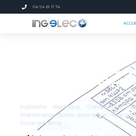
04 94 61 11 74
ACCUE
Bureau d’études, C
Installations élect
HTA/BT
Ingénierie électrique, Conception, Réa
Maintenance. Basés dans le Var, nous int
toute la France.