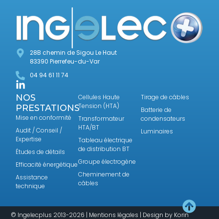
28B chemin de Sigou Le Haut
83390 Pierrefeu-du-Var
04 94 61 11 74
NOS
Cellules Haute
Tirage de câbles
Tension (HTA)
PRESTATIONS
Batterie de
Mise en conformité
Transformateur
condensateurs
HTA/BT
Audit / Conseil /
Luminaires
Expertise
Tableau électrique
de distribution BT
Études de détails
Groupe électrogène
Efficacité énergétique
Cheminement de
Assistance
câbles
technique
© Ingelecplus 2013-2026 |
Mentions légales
| Design by
Korin