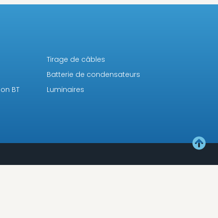
Tirage de câbles
Batterie de condensateurs
ion BT
Luminaires