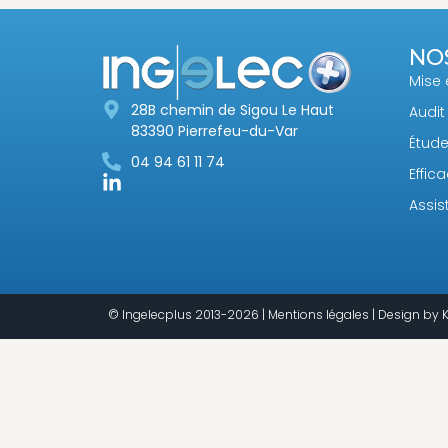
NO
Mise 
28B chemin de Sigou Le Haut
Audit
83390 Pierrefeu-du-Var
Étude
04 94 61 11 74
Effic
Assis
© Ingelecplus 2013-2026 |
Mentions légales
| Design by
K