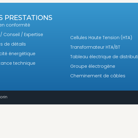
S PRESTATIONS
en conformité
 / Conseil / Expertise
Cellules Haute Tension (HTA)
s de détails
Transformateur HTA/BT
acité énergétique
Tableau électrique de distribut
tance technique
Groupe électrogène
Cheminement de câbles
orin