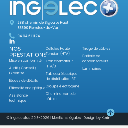
28B chemin de Sigou Le Haut
83390 Pierrefeu-du-Var
04 94 61 11 74
NOS
Cellules Haute
Tirage de câbles
Tension (HTA)
PRESTATIONS
Batterie de
Mise en conformité
Transformateur
condensateurs
HTA/BT
Audit / Conseil /
Luminaires
Expertise
Tableau électrique
de distribution BT
Études de détails
Groupe électrogène
Efficacité énergétique
Cheminement de
Assistance
câbles
technique
© Ingelecplus 2013-2026 |
Mentions légales
| Design by
Korin