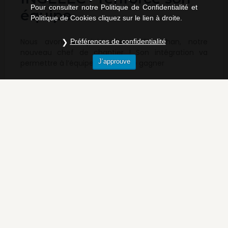
Pour consulter notre Politique de Confidentialité et
équipe
Politique de Cookies cliquez sur le lien à droite.
Nous avons le plaisir d’accueillir Johan, notre
Préférences de confidentialité
nouveau chef de chantier ! Son intégration va
J’approuve
permettre à l’équipe chantier de gagner
LIRE LA SUITE »
9 juillet 2021
ACTUALITÉS INGELEC+