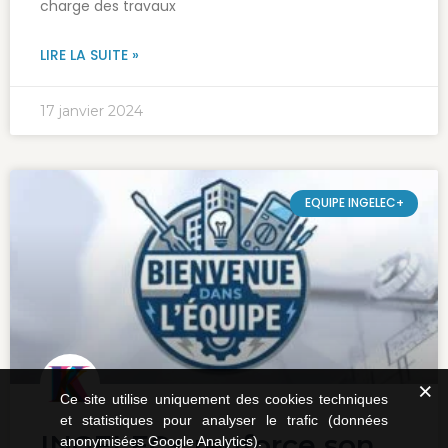
charge des travaux
LIRE LA SUITE »
17 janvier 2024
EQUIPE INGELEC+
Ce site utilise uniquement des cookies techniques
et statistiques pour analyser le trafic (données
INGELEC+ renforce son
anonymisées Google Analytics).